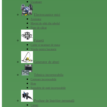
Uscatoare
Electrocasnice mici
Aspirator
Mașini de gătit din tabelul
Fiare de călcat
Faianță
Cutite si tacamuri de masa
Vesela pentru bacatarie
Generator de aburi
Tehnica incorporabila
Cuptoare incorporabile
Hote
Suprafete de gatit incorporabile
Produse de îngrijire personală
Cintari