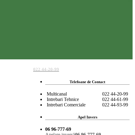
022 44-20-99
Telefoane de Contact
Multicanal
022 44-20-99
Intrebari Tehnice
022 44-61-99
Intrebari Comerciale
022 44-93-99
Apel Invers
06 96-777-69
Apelare inversă
06 96-777-69