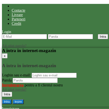
Contacte
Livrare
Parteneri
Credit
Login
Ati uitat parola?
A intra in internet-magazin
x
A intra in internet-magazin
Loghin sau e-mail:
Parola
Inregistrarea
pentru a fi clientul nostru
Ati uitat parola?
Intra
Ieșire
Inregistrare