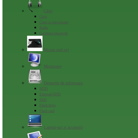
Căști
Сăști
Casti cu microfoane
Radio
Garnitura bluetooth
Mouse pad-uri
Monitoare
Depozite de informare
HDD
External HDD
SSD
Flash drive
Flash card
Laptop-uri și accesorii