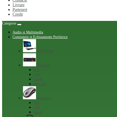
Contacte
Livrare
Parteneri
Credit
Categorie
Audio și Multimedia
Computere și Echipamente Periferice
All-in-One
Tastaturi
PS/2
USB
Fara fir
Bluetooth
Mouse-uri
PS/2
USB
Fara fir