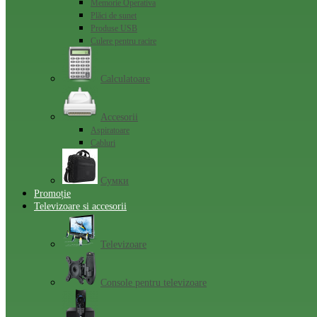
Memorie Operativa
Plăci de sunet
Produse USB
Culere pentru racire
Calculatoare
Accesorii
Aspiratoare
Cabluri
Сумки
Promoție
Televizoare si accesorii
Televizoare
Console pentru televizoare