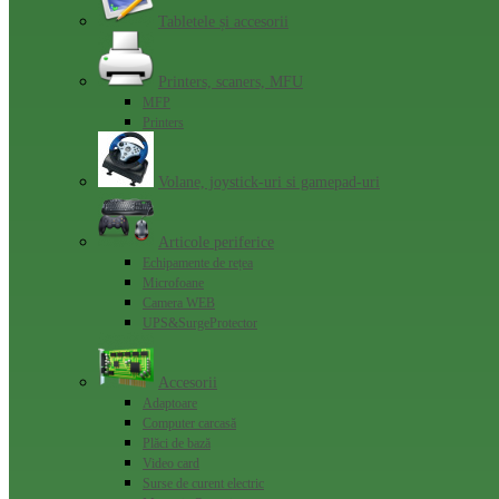
Tabletele și accesorii
Printers, scaners, MFU
MFP
Printers
Volane, joystick-uri si gamepad-uri
Articole periferice
Echipamente de rețea
Microfoane
Camera WEB
UPS&SurgeProtector
Accesorii
Adaptoare
Computer carcasă
Plăci de bază
Video card
Surse de curent electric