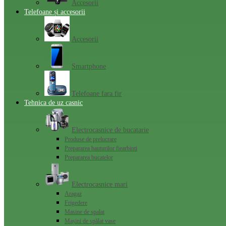
Accesorii
Telefoane și accesorii
Accesorii
Smartphone
Telefoane fara fir
Tehnica de uz casnic
Electrocasnice de bucatarie
Produse de prelucrare
Prepararea bauturilor fiearbinti
Prepararea bucatelor
Electrocasnice mari
Aragaz
Frigedere
Masine de spalat
Mașini de spălat vase