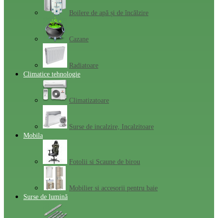
Boilere de apă și de încălzire
Cazane
Radiatoare
Climatice tehnologie
Climatizatoare
Surse de incalzire, Incalzitoare
Mobila
Fotolii si Scaune de birou
Mobilier si accesorii pentru baie
Surse de lumină