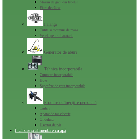
Mașini de gătit din tabelul
Fiare de călcat
Faianță
Cutite si tacamuri de masa
Vesela pentru bacatarie
Generator de aburi
Tehnica incorporabila
Cuptoare incorporabile
Hote
Suprafete de gatit incorporabile
Produse de îngrijire personală
Cintari
Aparat de ras electric
Ondulator
Uscător de păr
Încălzire și alimentare cu apă