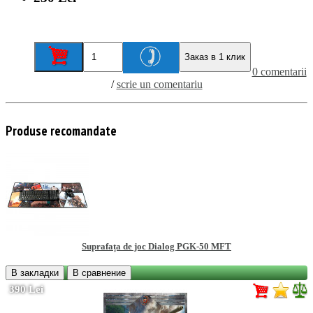
Заказ в 1 клик
0 comentarii
/
scrie un comentariu
Produse recomandate
Suprafața de joc Dialog PGK-50 MFT
В закладки
В сравнение
390 Lei