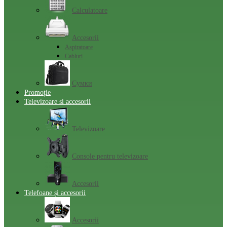
Calculatoare
Accesorii
Aspiratoare
Cabluri
Сумки
Promoție
Televizoare si accesorii
Televizoare
Console pentru televizoare
Accesorii
Telefoane și accesorii
Accesorii