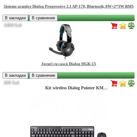
Sisteme acustice Dialog Progressive 2.1 AP-170, Bluetooth, 8W+2*3W RMS
В закладки
В сравнение
1264 Lei
Jocuri cu cască Dialog HGK-15
В закладки
В сравнение
241 Lei
Kit wireless Dialog Pointer KMROP-4020U