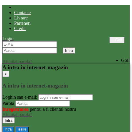
Contacte
Livrare
Parteneri
Credit
Login
Gol!
Gol!
Ati uitat parola?
A intra in internet-magazin
x
A intra in internet-magazin
Loghin sau e-mail:
Parola
Inregistrarea
pentru a fi clientul nostru
Ati uitat parola?
Intra
Ieșire