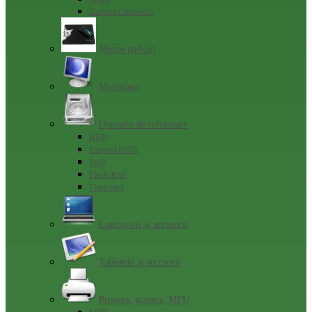
Garnitura bluetooth
Mouse pad-uri
Monitoare
Depozite de informare
HDD
External HDD
SSD
Flash drive
Flash card
Laptop-uri și accesorii
Tabletele și accesorii
Printers, scaners, MFU