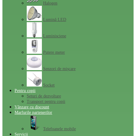
Halogen
Lumină LED
Luminisciene
Putere meter
Senzori de mișcare
Socket
Pentru copii
Seturi de dezvoltare
Transport pentru copii
Vânzare cu discount
Marfurile partenerilor
Telefoanele mobile
Servicii