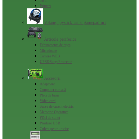
MFP
Printers
Volane, joystick-uri si gamepad-uri
Articole periferice
Echipamente de rețea
Microfoane
Camera WEB
UPS&SurgeProtector
Accesorii
Adaptoare
Computer carcasă
Plăci de bază
Video card
Surse de curent electric
Memorie Operativa
Plăci de sunet
Produse USB
Culere pentru racire