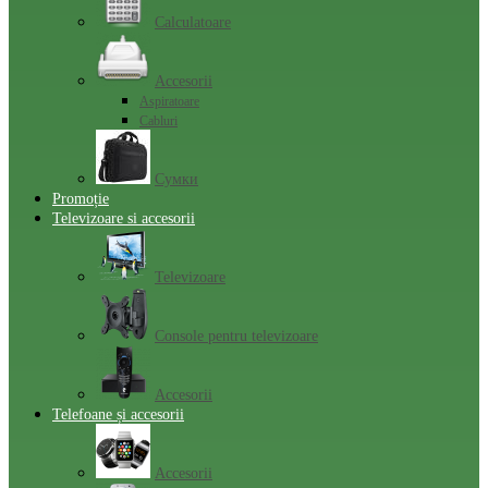
Calculatoare
Accesorii
Aspiratoare
Cabluri
Сумки
Promoție
Televizoare si accesorii
Televizoare
Console pentru televizoare
Accesorii
Telefoane și accesorii
Accesorii