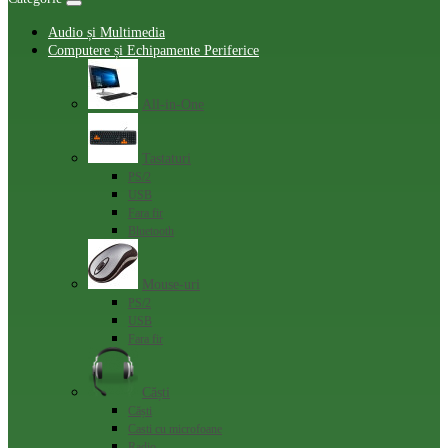
Audio și Multimedia
Computere și Echipamente Periferice
All-in-One
Tastaturi
PS/2
USB
Fara fir
Bluetooth
Mouse-uri
PS/2
USB
Fara fir
Căști
Сăști
Casti cu microfoane
Radio