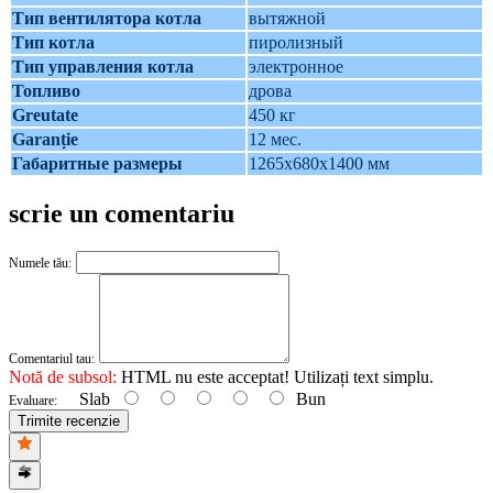
Тип вентилятора котла
вытяжной
Тип котла
пиролизный
Тип управления котла
электронное
Топливо
дрова
Greutate
450 кг
Garanție
12 мес.
Габаритные размеры
1265х680х1400 мм
scrie un comentariu
Numele tău:
Comentariul tau:
Notă de subsol:
HTML nu este acceptat! Utilizați text simplu.
Slab
Bun
Evaluare:
Trimite recenzie