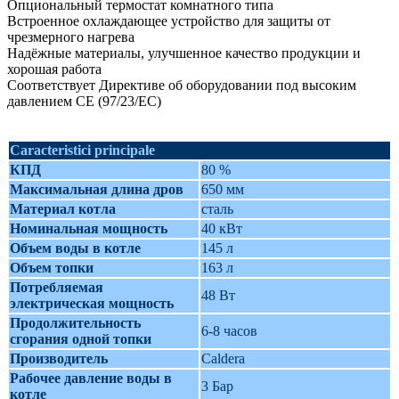
Опциональный термостат комнатного типа
Встроенное охлаждающее устройство для защиты от
чрезмерного нагрева
Надёжные материалы, улучшенное качество продукции и
хорошая работа
Соответствует Директиве об оборудовании под высоким
давлением СE (97/23/EC)
Caracteristici principale
КПД
80 %
Максимальная длина дров
650 мм
Материал котла
сталь
Номинальная мощность
40 кВт
Объем воды в котле
145 л
Объем топки
163 л
Потребляемая
48 Вт
электрическая мощность
Продолжительность
6-8 часов
сгорания одной топки
Производитель
Caldera
Рабочее давление воды в
3 Бар
котле