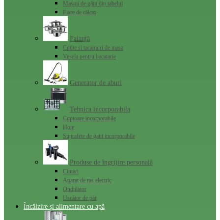
Mașini de gătit din tabelul
Fiare de călcat
Faianță
Cutite si tacamuri de masa
Vesela pentru bacatarie
Generator de aburi
Tehnica incorporabila
Cuptoare incorporabile
Hote
Suprafete de gatit incorporabile
Produse de îngrijire personală
Cintari
Aparat de ras electric
Ondulator
Uscător de păr
Încălzire și alimentare cu apă