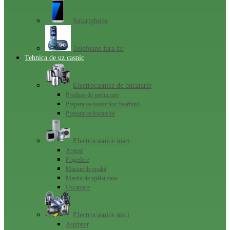
Smartphone
Telefoane fara fir
Tehnica de uz casnic
Electrocasnice de bucatarie
Produse de prelucrare
Prepararea bauturilor fiearbinti
Prepararea bucatelor
Electrocasnice mari
Aragaz
Frigedere
Masine de spalat
Mașini de spălat vase
Uscatoare
Electrocasnice mici
Aspirator