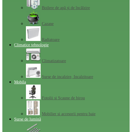
Boilere de apă și de încălzire
Cazane
Radiatoare
Climatice tehnologie
Climatizatoare
Surse de incalzire, Incalzitoare
Mobila
Fotolii si Scaune de birou
Mobilier si accesorii pentru baie
Surse de lumină