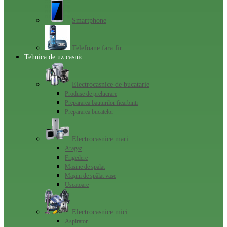
Smartphone
Telefoane fara fir
Tehnica de uz casnic
Electrocasnice de bucatarie
Produse de prelucrare
Prepararea bauturilor fiearbinti
Prepararea bucatelor
Electrocasnice mari
Aragaz
Frigedere
Masine de spalat
Mașini de spălat vase
Uscatoare
Electrocasnice mici
Aspirator