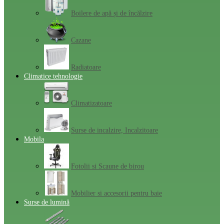
Boilere de apă și de încălzire
Cazane
Radiatoare
Climatice tehnologie
Climatizatoare
Surse de incalzire, Incalzitoare
Mobila
Fotolii si Scaune de birou
Mobilier si accesorii pentru baie
Surse de lumină