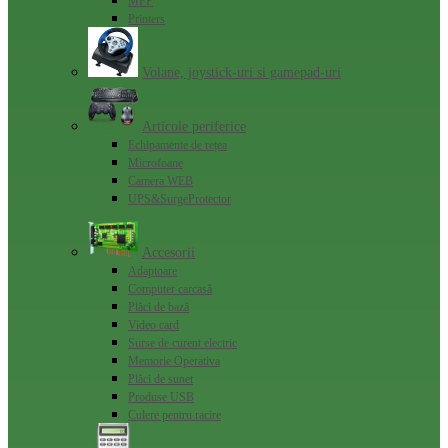
MFP
Printers
Volane, joystick-uri si gamepad-uri
Articole periferice
Echipamente de rețea
Microfoane
Camera WEB
UPS&SurgeProtector
Accesorii
Adaptoare
Computer carcasă
Plăci de bază
Video card
Surse de curent electric
Memorie Operativa
Plăci de sunet
Produse USB
Culere pentru racire