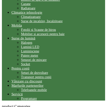
Cazane
Radiatoare
Climatice tehnologie
Climatizatoare
Surse de incalzire, Incalzitoare
Mobila
Fotolii si Scaune de birou
Mobilier si accesorii pentru baie
Surse de lumină
Halogen
Lumină LED
Luminisciene
Putere meter
Senzori de mișcare
Socket
Pentru copii
Seturi de dezvoltare
Transport pentru copii
Vânzare cu discount
Marfurile partenerilor
Telefoanele mobile
Servicii
Programare
product Categories