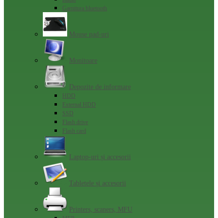
Garnitura bluetooth
Mouse pad-uri
Monitoare
Depozite de informare
HDD
External HDD
SSD
Flash drive
Flash card
Laptop-uri și accesorii
Tabletele și accesorii
Printers, scaners, MFU