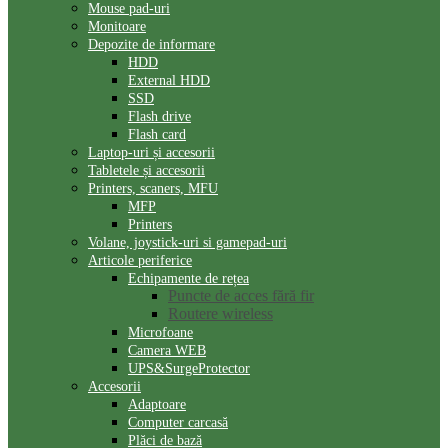
Mouse pad-uri
Monitoare
Depozite de informare
HDD
External HDD
SSD
Flash drive
Flash card
Laptop-uri și accesorii
Tabletele și accesorii
Printers, scaners, MFU
MFP
Printers
Volane, joystick-uri si gamepad-uri
Articole periferice
Echipamente de rețea
Puncte de acces fără fir
Routere wireless
Microfoane
Camera WEB
UPS&SurgeProtector
Accesorii
Adaptoare
Computer carcasă
Plăci de bază