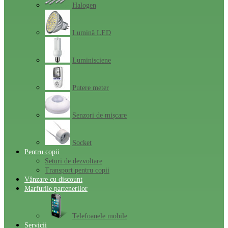
Halogen
Lumină LED
Luminisciene
Putere meter
Senzori de mișcare
Socket
Pentru copii
Seturi de dezvoltare
Transport pentru copii
Vânzare cu discount
Marfurile partenerilor
Telefoanele mobile
Servicii