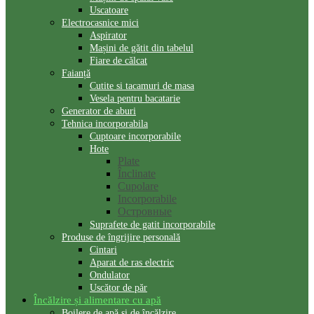
Uscatoare
Electrocasnice mici
Aspirator
Mașini de gătit din tabelul
Fiare de călcat
Faianță
Cutite si tacamuri de masa
Vesela pentru bacatarie
Generator de aburi
Tehnica incorporabila
Cuptoare incorporabile
Hote
Plate
Înclinate
Cupolare
Incorporabile
Островные
Suprafete de gatit incorporabile
Produse de îngrijire personală
Cintari
Aparat de ras electric
Ondulator
Uscător de păr
Încălzire și alimentare cu apă
Boilere de apă și de încălzire