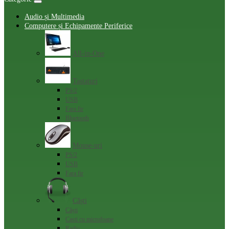
Audio și Multimedia
Computere și Echipamente Periferice
All-in-One
Tastaturi
PS/2
USB
Fara fir
Bluetooth
Mouse-uri
PS/2
USB
Fara fir
Căști
Сăști
Casti cu microfoane
Radio