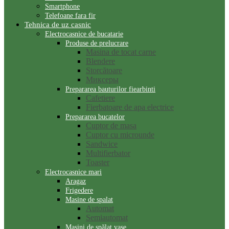
Smartphone
Telefoane fara fir
Tehnica de uz casnic
Electrocasnice de bucatarie
Produse de prelucrare
Masina de tocat carne
Blendere
Storcătoare
Миксеры
Prepararea bauturilor fiearbinti
Сafetiere
Fierbatoare de apa electrice
Prepararea bucatelor
Cuptor de masa
Cuptor cu microunde
Sandwice
Multifierbator
Toaster
Electrocasnice mari
Aragaz
Frigedere
Masine de spalat
Automat
Semiautomat
Mașini de spălat vase