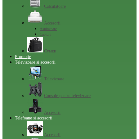
Calculatoare
Accesorii
Aspiratoare
Cabluri
Сумки
Promoție
Televizoare si accesorii
Televizoare
Console pentru televizoare
Accesorii
Telefoane și accesorii
Accesorii