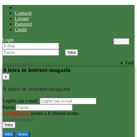
Contacte
Livrare
Parteneri
Credit
Login
Gol!
Gol!
Ati uitat parola?
A intra in internet-magazin
x
A intra in internet-magazin
Loghin sau e-mail:
Parola
Inregistrarea
pentru a fi clientul nostru
Ati uitat parola?
Intra
Ieșire