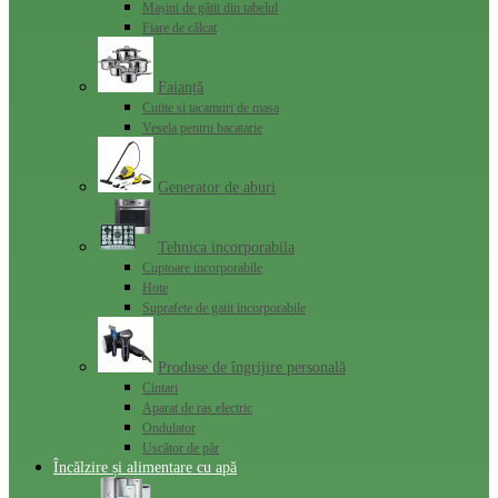
Mașini de gătit din tabelul
Fiare de călcat
Faianță
Cutite si tacamuri de masa
Vesela pentru bacatarie
Generator de aburi
Tehnica incorporabila
Cuptoare incorporabile
Hote
Suprafete de gatit incorporabile
Produse de îngrijire personală
Cintari
Aparat de ras electric
Ondulator
Uscător de păr
Încălzire și alimentare cu apă