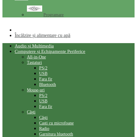
Programare
Încălzire și alimentare cu apă
Audio și Multimedia
Computere și Echipamente Periferice
All-in-One
Tastaturi
PS/2
USB
Fara fir
Bluetooth
Mouse-uri
PS/2
USB
Fara fir
Căști
Сăști
Casti cu microfoane
Radio
Garnitura bluetooth