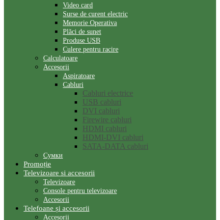
Video card
Surse de curent electric
Memorie Operativa
Plăci de sunet
Produse USB
Culere pentru racire
Calculatoare
Accesorii
Aspiratoare
Cabluri
Cabluri electrice
USB cabluri
DVI cabluri
Firewire cabluri
HDMI cabluri
HDMI-DVI cabluri
SATA-DATA cabluri
Сумки
Promoție
Televizoare si accesorii
Televizoare
Console pentru televizoare
Accesorii
Telefoane și accesorii
Accesorii